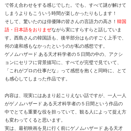
で答え合わせをする感じでした。でも、すべて謎が解けて
しまうよりもこういう時間が楽しかったりもします！
そして、驚いたのは俳優陣の皆さんの言語力の高さ！
韓国
語・日本語をおりまぜ
ながら実にすらすらと話していま
す。西島さんの韓国語も、後半部分はものすごく上手で、
何の違和感もなかったというのが私の感想です。
ゲノムハザード ある天才科学者の５日間の中の、アクシ
ョンにセリフに背景描写に、すべてが完璧で見ていて、
「これがプロの仕事だな」って感想を抱くと同時に、とて
も感心してしまった作品です。
内容は、現実にはあまり起こりえない話ですが、一人一人
がゲノムハザード ある天才科学者の５日間という作品の
中でとても重要な役を担っていて、観る人によって捉え方
も変わってくると思います。
実は、最初映画を見に行く前にゲノムハザード ある天才