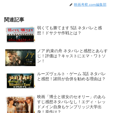
映画考察.com編集部
関連記事
弱くても勝てます 5話 ネタバレと感
想！ドサクサ作戦とは？
ノア 約束の舟 ネタバレと感想とあらす
じ！評価は？キャストにエマ・ワトソ
ン！
ルーズヴェルト・ゲーム 3話 ネタバレ
と感想！諸田が合併を勧める理由は？
映画「博士と彼女のセオリー」のあら
すじ感想ネタバレなし！エディ・レッ
ドメイン自身もケンブリッジ大学出
身！原作は？