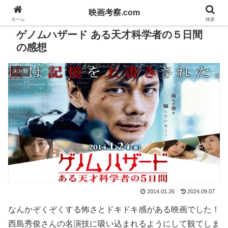
映画考察.com
ホーム
検索
ゲノムハザード ある天才科学者の５日間
の感想
未分類
2014.01.26
2024.09.07
なんかぞくぞくする怖さとドキドキ感がある映画でした！
西島秀俊さんの名演技に吸い込まれるようにして観てしま