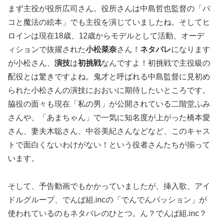
まず主役が役所広司さん。役所さんは中島哲也監督の「パ
コと魔法の絵本」でも主役を演じていましたね。そしてヒ
ロインは現在18歳、12歳からモデルとして活動、オーデ
ィションで抜擢された
小松菜奈
さん！
ネタバレ
になります
が小松さん、
演技
は
初挑戦
なんですよ！初挑戦で主役級の
配役とは驚きですよね。鬼才と呼ばれる中島監督に見初め
られた小松さんの演技におおいに期待したいところです。
脇役の面々も現在「私の男」が公開されている二階堂ふみ
さんや、「あまちゃん」で一気に知名度が上がった橋本愛
さん、妻夫木聡さん、中谷美紀さんなどなど、このキャス
トで面白くないわけがない！という役者さんたちが揃って
います。
そして、予告動画でもかかっていましたが、挿入歌、アイ
ドルグループ、でんぱ組.incの「でんでんパッション」が
使われているのもネタバレのひとつ。ん？でんぱ組.inc？