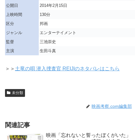
公開日
2014年2月15日
上映時間
130分
区分
邦画
ジャンル
エンターテイメント
監督
三池崇史
主演
生田斗真
＞＞
土竜の唄 潜入捜査官 REIJIのネタバレはこちら
未分類
映画考察.com編集部
関連記事
映画「忘れないと誓ったぼくがいた」