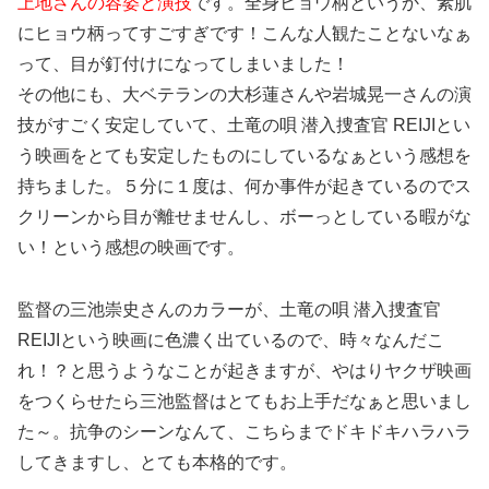
上地さんの容姿と演技
です。全身ヒョウ柄というか、素肌
にヒョウ柄ってすごすぎです！こんな人観たことないなぁ
って、目が釘付けになってしまいました！
その他にも、大ベテランの大杉蓮さんや岩城晃一さんの演
技がすごく安定していて、土竜の唄 潜入捜査官 REIJIとい
う映画をとても安定したものにしているなぁという感想を
持ちました。５分に１度は、何か事件が起きているのでス
クリーンから目が離せませんし、ボーっとしている暇がな
い！という感想の映画です。
監督の三池崇史さんのカラーが、土竜の唄 潜入捜査官
REIJIという映画に色濃く出ているので、時々なんだこ
れ！？と思うようなことが起きますが、やはりヤクザ映画
をつくらせたら三池監督はとてもお上手だなぁと思いまし
た～。抗争のシーンなんて、こちらまでドキドキハラハラ
してきますし、とても本格的です。