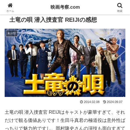
映画考察.com
ホーム
検索
土竜の唄 潜入捜査官 REIJIの感想
未分類
2014.02.08
2024.09.07
土竜の唄 潜入捜査官 REIJIはキャストが豪華すぎて、それ
だけで観る価値ありです！生田斗真君の極道役は意外性ば
っちりで魅力的ですし、岡村隆史さんの演技も面白すぎて