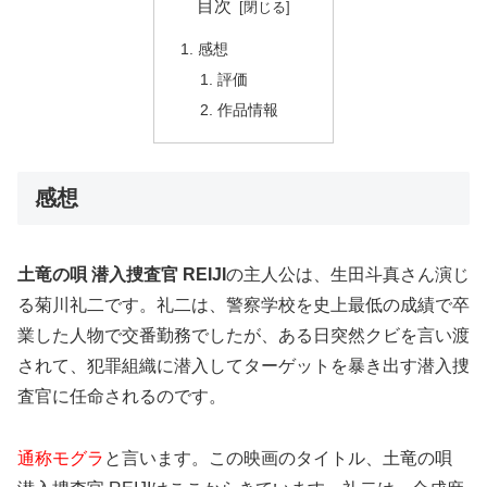
目次
感想
評価
作品情報
感想
土竜の唄 潜入捜査官 REIJI
の主人公は、生田斗真さん演じ
る菊川礼二です。礼二は、警察学校を史上最低の成績で卒
業した人物で交番勤務でしたが、ある日突然クビを言い渡
されて、犯罪組織に潜入してターゲットを暴き出す潜入捜
査官に任命されるのです。
通称モグラ
と言います。この映画のタイトル、土竜の唄