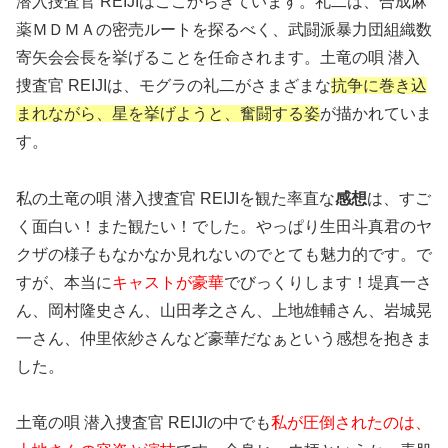
潜入捜査官 REIJIはここからきています。礼二は、合成麻
薬ＭＤＭＡの密売ルートを探るべく、武闘派暴力団組織数
寄矢会会長を挙げることを任命されます。土竜の唄 潜入
捜査官 REIJIは、モグラの礼二がさまざまな
抗争に巻き込
まれながら、星を挙げようと、奮闘する姿
が描かれていま
す。
私の土竜の唄 潜入捜査官 REIJIを観た率直な
感想
は、すご
く面白い！また観たい！でした。やっぱり生田斗真君のヤ
クザの様子もなかなか見れないのでとても魅力的です。で
すが、本当に
キャストが豪華
でびっくりします！堤真一さ
ん、岡村隆史さん、山田孝之さん、上地雄輔さん、岩城晃
一さん、仲里依紗さんなど豪華だなぁという感想を抱きま
した。
土竜の唄 潜入捜査官 REIJIの中でも
私が圧倒されたのは、