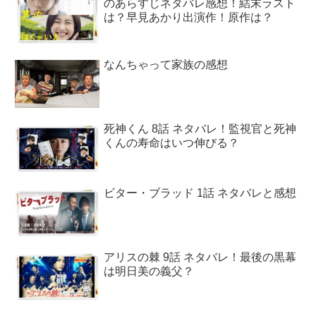
のあらすじネタバレ感想！結末ラスト
は？早見あかり出演作！原作は？
なんちゃって家族の感想
死神くん 8話 ネタバレ！監視官と死神
くんの寿命はいつ伸びる？
ビター・ブラッド 1話 ネタバレと感想
アリスの棘 9話 ネタバレ！最後の黒幕
は明日美の義父？