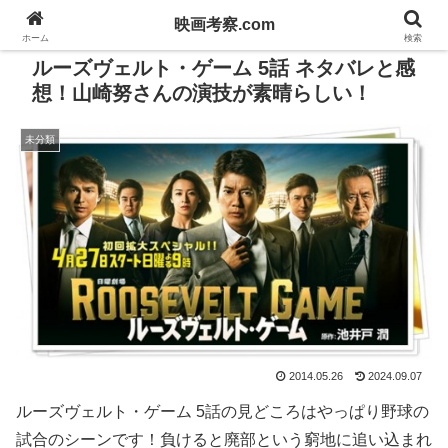
映画考察.com
ホーム
検索
ルーズヴェルト・ゲーム 5話 ネタバレと感
想！山崎努さんの演技が素晴らしい！
未分類
2014.05.26
2024.09.07
ルーズヴェルト・ゲーム 5話の見どころはやっぱり野球の
試合のシーンです！負けると廃部という窮地に追い込まれ