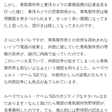
しかし、青島製作所と東洋カメラの業務提携の記者会見を
行った後に、東洋カメラの営業部長から、青島製作所は無
理難題を突きつけられます。せっかく良い展開になってき
たと思ったら、雲行きは怪しくなってきたのです。
さらにネタバレですが、青島製作所との合併を諦めきれな
いイツワ電器の坂東と、内密に接していた青島製作所の専
務の笹井が、細川に内緒で会っていたのです。
このシーンを見ていて、内部抗争が起きてしまったら青島
製作所も危ないよなぁという感想を持ちました。ルーズヴ
ェルト・ゲーム 5話では、今後何かしらの波風が立ちそう
な内部抗争にも焦点があてられています。
ルーズヴェルト・ゲーム 5話のポジティブなネタバレはま
だあります！なんと負けたら廃部の青島製作所野球部が、
見事勝利したのです。でも、個人的には野球部の試合より