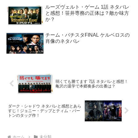
ルーズヴェルト・ゲーム 1話 ネタバレ
と感想！笹井専務の正体は？敵か味方
か？
チーム・バチスタFINAL ケルベロスの
肖像のネタバレ
弱くても勝てます 7話 ネタバレと感想！
亀沢の退学で本郷奏多の出番は？
ダーク・シャドウ ネタバレと感想とあら
すじ！ジョニー・デップとティム・バー
トンのタッグ作！
ホーム
未分類