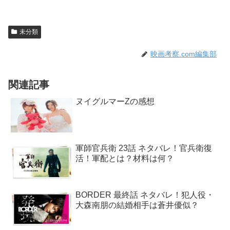
未分類
映画考察.com編集部
関連記事
ヌイグルマーZの感想
軍師官兵衛 23話 ネタバレ！官兵衛復
活！軍配とは？材料は何？
BORDER 最終話 ネタバレ！犯人役・
大森南朋の結婚相手は蒼井優似？