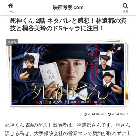
映画考察.com
ホーム
検索
死神くん 2話 ネタバレと感想！林遣都の演
技と桐谷美玲のドSキャラに注目！
未分類
2014.04.26
2024.09.07
死神くん 2話のゲスト出演者は、林遣都さんです。林さん
演じる島は、大手保険会社の営業マンで契約が取れずに上