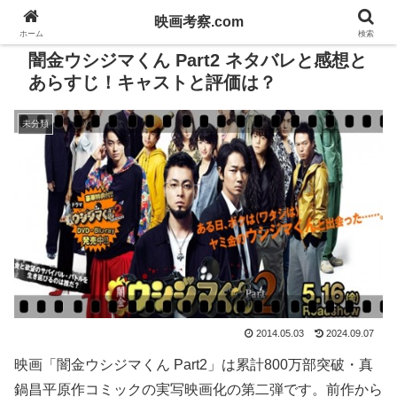
映画考察.com
ホーム
検索
闇金ウシジマくん Part2 ネタバレと感想と
あらすじ！キャストと評価は？
未分類
2014.05.03
2024.09.07
映画「闇金ウシジマくん Part2」は累計800万部突破・真
鍋昌平原作コミックの実写映画化の第二弾です。前作から