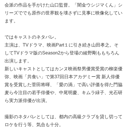
会派の作品を手がけた山口監督。「闇金ウシジマくん」シ
リーズででも原作の世界観を壊さずに見事に映像化してい
ます。
ではキャストのネタバレ。
主演は、TVドラマ、映画Part１に引き続き山田孝之。そ
してTVドラマ版のSeason2から登場の綾野剛ももちろん
出演します。
新しいキャストとしてはカンヌ映画祭男優賞受賞の柳楽優
弥、映画「共食い」で第37回日本アカデミー賞 新人俳優
賞を受賞した菅田将暉、「愛の渦」で高い評価を得た門脇
麦ら今注目の若手俳優や、中尾明慶、キムラ緑子、光石研
ら実力派俳優が出演。
撮影のネタバレとしては、都内の高級クラブを貸し切って
ロケを行う等、気合も十分。