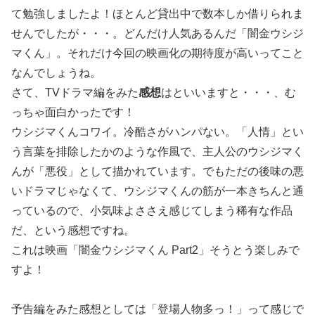
て勉強しましたよ！ほとんど貸出中で数本しか借りられま
せんでしたが・・・。どんだけ人気あるんだ「闇金ウシジ
マくん」。それだけ今回の映画化の期待度が高いってこと
なんでしょうね。
さて、TVドラマ編をみた
感想
はといいますと・・・、む
っちゃ面白かったです！
ウシジマくんコワイ。冷酷さがハンパない。「人情」とい
う言葉を排除したかのような作風で、主人公のウシジマく
んが「悪役」として描かれています。でもただの後味の悪
いドラマじゃなくて、ウシジマくんの筋が一本きちんと通
っているので、小気味よささえ感じてしまう稀有な作品
だ、という感想ですね。
これは映画「闇金ウシジマくん Part2」そうとう楽しみで
すよ！
予告編をみた感想としては「登場人物多っ！」って感じで