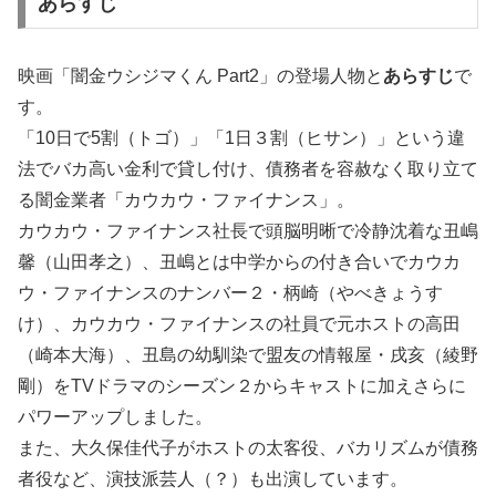
あらすじ
映画「闇金ウシジマくん Part2」の登場人物と
あらすじ
で
す。
「10日で5割（トゴ）」「1日３割（ヒサン）」という違
法でバカ高い金利で貸し付け、債務者を容赦なく取り立て
る闇金業者「カウカウ・ファイナンス」。
カウカウ・ファイナンス社長で頭脳明晰で冷静沈着な丑嶋
馨（山田孝之）、丑嶋とは中学からの付き合いでカウカ
ウ・ファイナンスのナンバー２・柄崎（やべきょうす
け）、カウカウ・ファイナンスの社員で元ホストの高田
（崎本大海）、丑島の幼馴染で盟友の情報屋・戌亥（綾野
剛）をTVドラマのシーズン２からキャストに加えさらに
パワーアップしました。
また、大久保佳代子がホストの太客役、バカリズムが債務
者役など、演技派芸人（？）も出演しています。