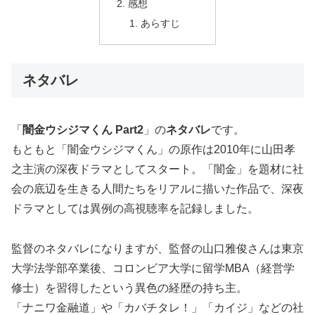
感想
あらすじ
ネタバレ
「
闇金ウシジマくん Part2
」の
ネタバレ
です。
もともと「闇金ウシジマくん」の原作は2010年に山田孝
之主演の深夜ドラマとしてスタート。「闇金」を題材に社
会の底辺を生きる人間たちをリアルに描いた作品で、深夜
ドラマとしては異例の高視聴率を記録しました。
監督のネタバレになりますが、監督の山口雅俊さんは東京
大学法学部卒業後、コロンビア大学に留学MBA（経営学
修士）を習得したという異色の経歴の持ち主。
「ナニワ金融道」や「カバチタレ！」「カイジ」などの社