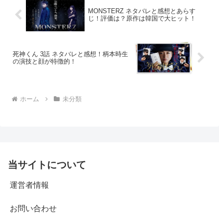
MONSTERZ ネタバレと感想とあらす
じ！評価は？原作は韓国で大ヒット！
死神くん 3話 ネタバレと感想！柄本時生
の演技と顔が特徴的！
ホーム
未分類
当サイトについて
運営者情報
お問い合わせ