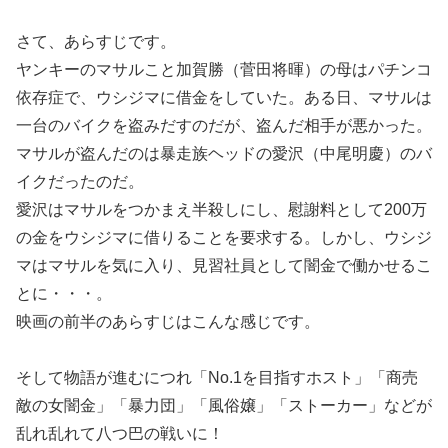
さて、あらすじです。
ヤンキーのマサルこと加賀勝（菅田将暉）の母はパチンコ
依存症で、ウシジマに借金をしていた。ある日、マサルは
一台のバイクを盗みだすのだが、盗んだ相手が悪かった。
マサルが盗んだのは暴走族ヘッドの愛沢（中尾明慶）のバ
イクだったのだ。
愛沢はマサルをつかまえ半殺しにし、慰謝料として200万
の金をウシジマに借りることを要求する。しかし、ウシジ
マはマサルを気に入り、見習社員として闇金で働かせるこ
とに・・・。
映画の前半のあらすじはこんな感じです。
そして物語が進むにつれ「No.1を目指すホスト」「商売
敵の女闇金」「暴力団」「風俗嬢」「ストーカー」などが
乱れ乱れて八つ巴の戦いに！