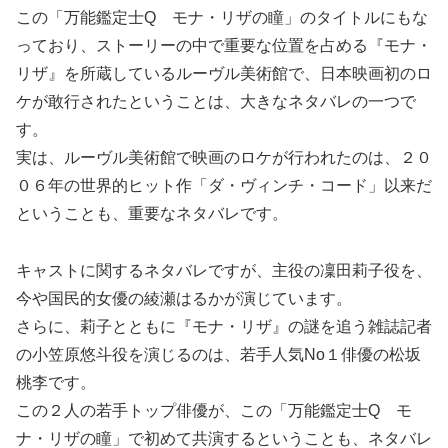
この「万能鑑定士Q モナ・リザの瞳」のタイトルにもな
っており、ストーリーの中で重要な位置を占める『モナ・
リザ』を所蔵しているルーヴル美術館で、日本映画初のロ
ケが敢行されたということは、大きなネタバレの一つで
す。
実は、ルーヴル美術館で映画のロケが行われたのは、２０
０６年の世界的ヒット作「ダ・ヴィンチ・コード」以来だ
ということも、重要なネタバレです。
キャストに関するネタバレですが、主役の凜田莉子役を、
今や国民的女優の綾瀬はるかが演じています。
さらに、莉子とともに『モナ・リザ』の謎を追う雑誌記者
の小笠原悠斗役を演じるのは、若手人気No１俳優の松坂
桃李です。
この２人の若手トップ俳優が、この「万能鑑定士Q モ
ナ・リザの瞳」で初めて共演するということも、ネタバレ