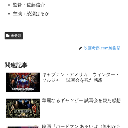
監督：佐藤信介
主演：綾瀬はるか
未分類
映画考察.com編集部
関連記事
キャプテン・アメリカ ウィンター・
ソルジャー 試写会を観た感想
華麗なるギャツビー 試写会を観た感想
映画『バードマン あるいは（無知がも