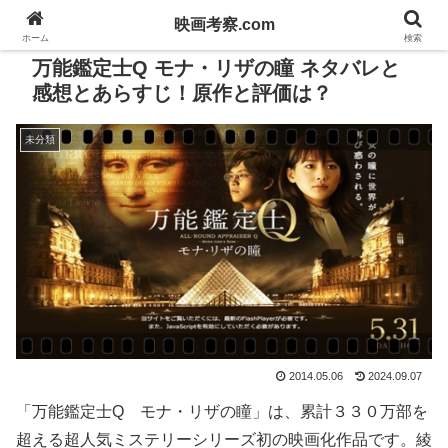
映画考察.com
ホーム
検索
万能鑑定士Q モナ・リザの瞳 ネタバレと
感想とあらすじ！原作と評価は？
未分類
2014.05.06
2024.09.07
「万能鑑定士Q モナ・リザの瞳」は、累計３３０万部を
超える超人気ミステリーシリーズ初の映画化作品です。綾