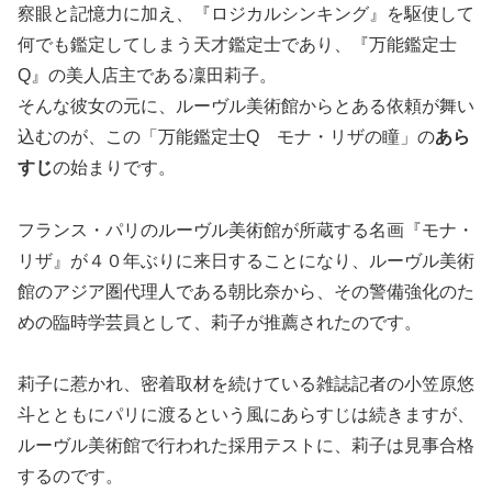
察眼と記憶力に加え、『ロジカルシンキング』を駆使して
何でも鑑定してしまう天才鑑定士であり、『万能鑑定士
Q』の美人店主である凜田莉子。
そんな彼女の元に、ルーヴル美術館からとある依頼が舞い
込むのが、この「万能鑑定士Q モナ・リザの瞳」の
あら
すじ
の始まりです。
フランス・パリのルーヴル美術館が所蔵する名画『モナ・
リザ』が４０年ぶりに来日することになり、ルーヴル美術
館のアジア圏代理人である朝比奈から、その警備強化のた
めの臨時学芸員として、莉子が推薦されたのです。
莉子に惹かれ、密着取材を続けている雑誌記者の小笠原悠
斗とともにパリに渡るという風にあらすじは続きますが、
ルーヴル美術館で行われた採用テストに、莉子は見事合格
するのです。