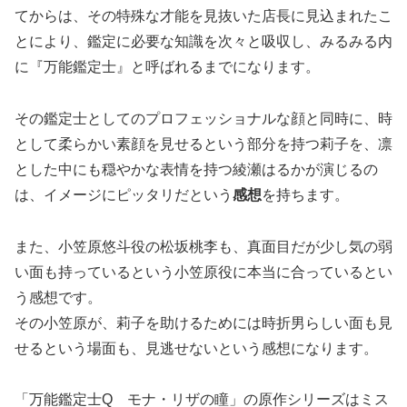
てからは、その特殊な才能を見抜いた店長に見込まれたこ
とにより、鑑定に必要な知識を次々と吸収し、みるみる内
に『万能鑑定士』と呼ばれるまでになります。
その鑑定士としてのプロフェッショナルな顔と同時に、時
として柔らかい素顔を見せるという部分を持つ莉子を、凛
とした中にも穏やかな表情を持つ綾瀬はるかが演じるの
は、イメージにピッタリだという
感想
を持ちます。
また、小笠原悠斗役の松坂桃李も、真面目だが少し気の弱
い面も持っているという小笠原役に本当に合っているとい
う感想です。
その小笠原が、莉子を助けるためには時折男らしい面も見
せるという場面も、見逃せないという感想になります。
「万能鑑定士Q モナ・リザの瞳」の原作シリーズはミス